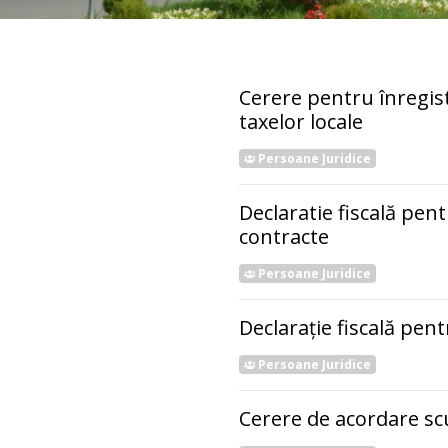
Cerere pentru înregist
taxelor locale
Persoane Juridice
Declaratie fiscală pent
contracte
Persoane Juridice
Declarație fiscală pent
Persoane Juridice
Cerere de acordare scu