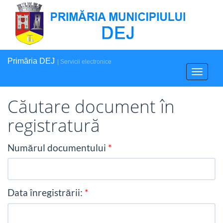
Primăria DEJ
| Servicii electronice
Toggle
navigati
Căutare document în
registratură
Numărul documentului
Data înregistrării: