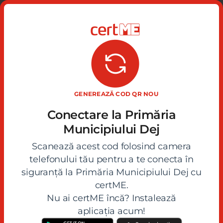
Primăria DEJ
| Servicii electronice
Toggle
navigati
GENEREAZĂ COD QR NOU
© 2020 - 2026 Primăria Municipiului Dej
Conectare la Primăria
Municipiului Dej
Scanează acest cod folosind camera
telefonului tău pentru a te conecta în
siguranță la Primăria Municipiului Dej cu
certME.
Nu ai certME încă? Instalează
aplicația acum!